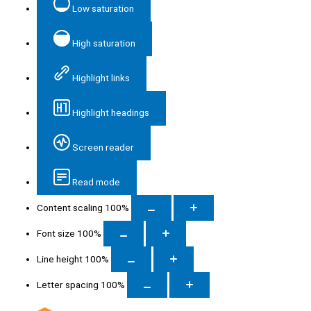
Low saturation
High saturation
Highlight links
Highlight headings
Screen reader
Read mode
Content scaling
100
%
Font size
100
%
Line height
100
%
Letter spacing
100
%